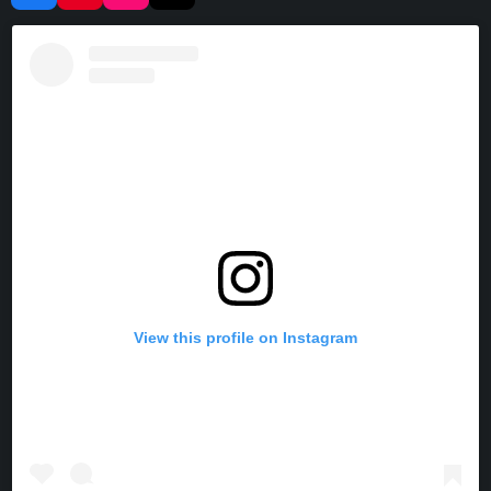
A
I
N
I
C
N
S
K
E
T
T
T
B
E
A
O
O
R
G
K
O
E
R
K
S
A
T
M
View this profile on Instagram