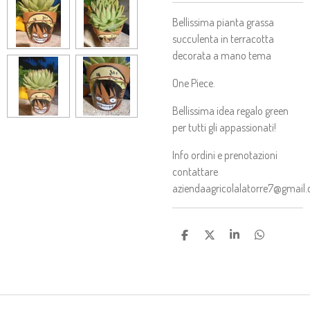
Bellissima pianta grassa
succulenta in terracotta
decorata a mano tema
One Piece.
Bellissima idea regalo green
per tutti gli appassionati!
Info ordini e prenotazioni
contattare
aziendaagricolalatorre7@gmail
C
C
C
C
O
O
O
O
N
N
N
N
D
D
D
D
I
I
I
I
V
V
V
V
I
I
I
I