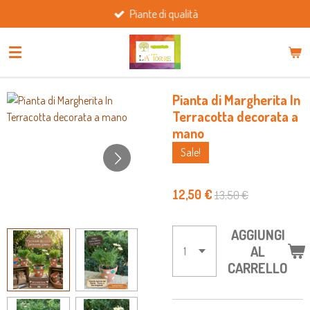
Piante di qualità
Vai
al
contenuto
principale
Pianta di Margherita In
Terracotta decorata a
mano
Sale!
12,50 €
13,50 €
AGGIUNGI
AL
CARRELLO