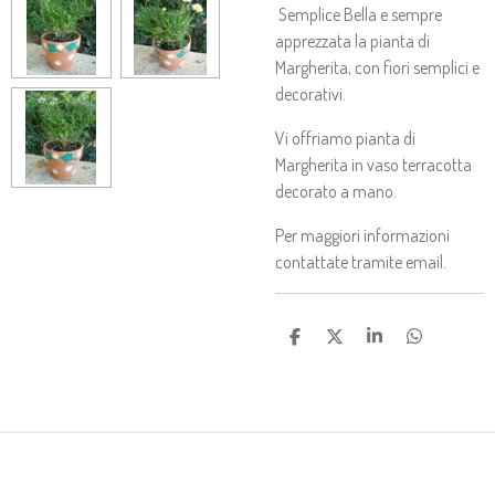
Semplice Bella e sempre
apprezzata la pianta di
Margherita, con fiori semplici e
decorativi.
Vi offriamo pianta di
Margherita in vaso terracotta
decorato a mano.
Per maggiori informazioni
contattate tramite email.
C
C
C
C
O
O
O
O
N
N
N
N
D
D
D
D
I
I
I
I
V
V
V
V
I
I
I
I
D
D
D
D
I
I
I
I