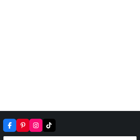
F
P
I
T
A
I
N
I
C
N
S
K