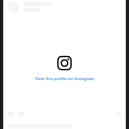
E
T
T
T
B
E
A
O
O
R
G
K
O
E
R
K
S
A
T
M
View this profile on Instagram