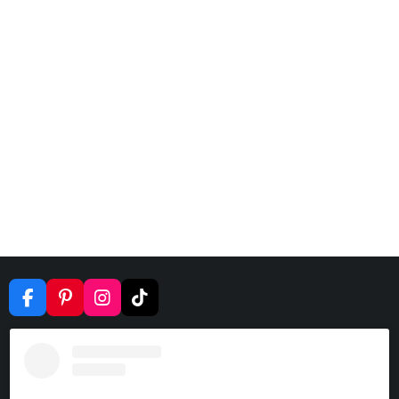
F
P
I
T
A
I
N
I
C
N
S
K
E
T
T
T
B
E
A
O
O
R
G
K