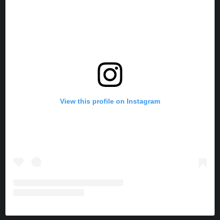
O
E
R
K
S
A
T
M
View this profile on Instagram