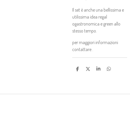
Il set è anche una bellissima e
utilissima idea regal
ogastronomica e green allo
stesso tempo.
per maggiori informazioni
contattare .
C
C
C
C
O
O
O
O
N
N
N
N
D
D
D
D
I
I
I
I
V
V
V
V
I
I
I
I
D
D
D
D
I
I
I
I