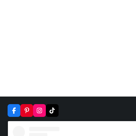
F
P
I
T
A
I
N
I
C
N
S
K
E
T
T
T
B
E
A
O