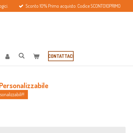
gici.
Sconto 10% Primo acquisto: Codice SCONTO10PRIMO
CONTATTACI
Personalizzabile
onalizzabili!!!