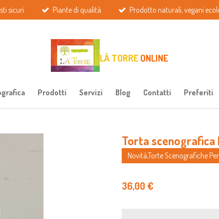
ti sicuri
Piante di qualità
Prodotto naturali, vegani ecolo
LÀ TORRE
ONLINE
ografica
Prodotti
Servizi
Blog
Contatti
Preferiti
Torta scenografica 
Novità,Torte Scenografiche Pers
36,00 €