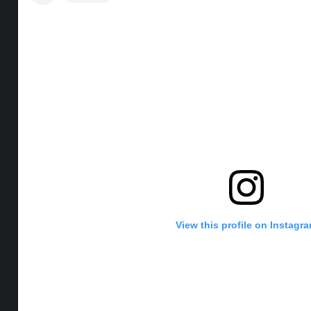
O
R
G
K
O
E
R
K
S
A
T
M
View this profile on Instagr