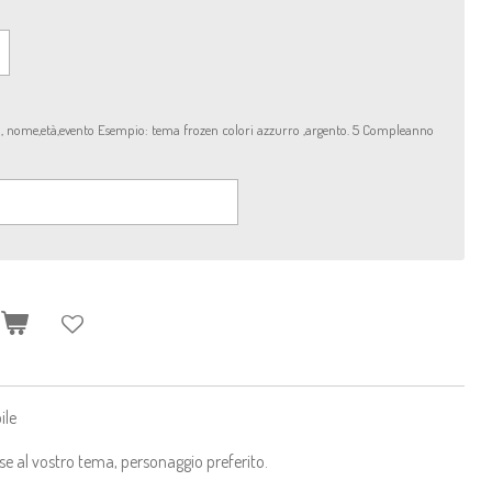
rta, nome,età,evento Esempio: tema frozen colori azzurro ,argento. 5 Compleanno
O
ile
ase al vostro tema, personaggio preferito.