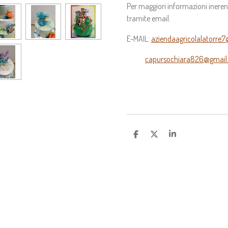
Per maggiori informazioni ineren
tramite email.
E-MAIL:
aziendaagricolalatorre
capursochiara826@gmail
C
C
C
O
O
O
N
N
N
D
D
D
I
I
I
V
V
V
I
I
I
D
D
D
I
I
I