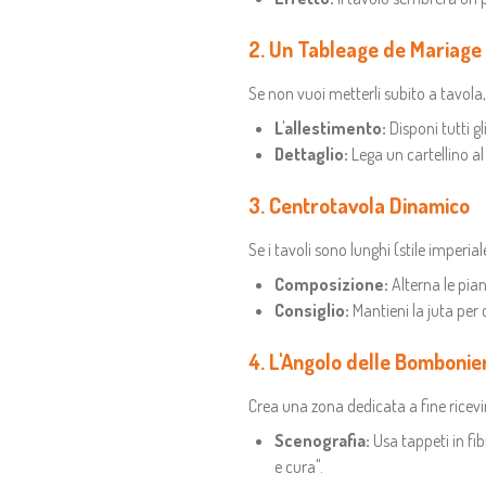
2. Un Tableage de Mariage
Se non vuoi metterli subito a tavola,
L'allestimento:
Disponi tutti gl
Dettaglio:
Lega un cartellino al
3. Centrotavola Dinamico
Se i tavoli sono lunghi (stile imperial
Composizione:
Alterna le pian
Consiglio:
Mantieni la juta per 
4. L'Angolo delle Bombonier
Crea una zona dedicata a fine rice
Scenografia:
Usa tappeti in fi
e cura".