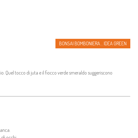
BONSAI BOMBONIERA... IDEA GREEN
o. Quel tocco di juta e il fiocco verde smeraldo suggeriscono
bianca.
gli occhi.