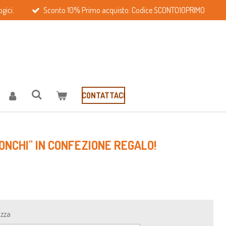
gici.
Sconto 10% Primo acquisto: Codice SCONTO10PRIMO
CONTATTACI
RONCHI" IN CONFEZIONE REGALO!
izza