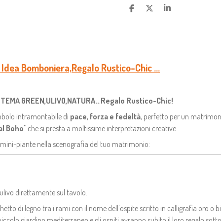
C
C
C
O
O
O
N
N
N
D
D
D
I
I
I
V
V
V
I
I
I
e. Idea Bomboniera,Regalo Rustico-Chic ...
D
D
D
I
I
I
 TEMA GREEN,ULIVO,NATURA..
.
Regalo Rustico-Chic!
imbolo intramontabile di
pace, forza e fedeltà
, perfetto per un matrimoni
al Boho"
che si presta a moltissime interpretazioni creative.
 mini-piante nella scenografia del tuo matrimonio:
'ulivo direttamente sul tavolo.
hetto di legno tra i rami con il nome dell'ospite scritto in calligrafia oro o 
ccolo giardino mediterraneo e gli ospiti avranno subito il loro regalo sotto 