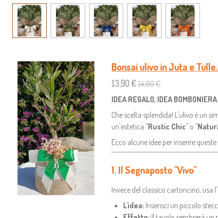
Bonsai ulivo in Juta e Tull
13,90 €
14,90 €
IDEA REGALO, IDEA BOMBONIERA
Che scelta splendida! L'ulivo è un s
un'estetica
"Rustic Chic"
o
"Natur
Ecco alcune idee per inserire queste
1. Il Segnaposto "Vivo"
Invece del classico cartoncino, usa l
L'idea:
Inserisci un piccolo stecc
Effetto:
Il tavolo sembrerà un pi