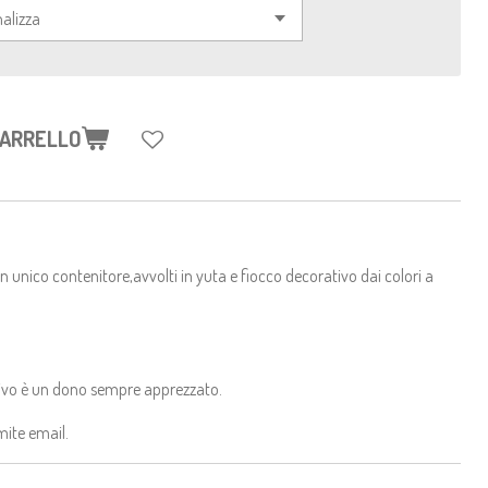
CARRELLO
 un unico contenitore,avvolti in yuta e fiocco decorativo dai colori a
livo è un dono sempre apprezzato.
mite email.