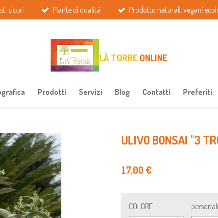
ti sicuri
Piante di qualità
Prodotto naturali, vegani ecolo
LÀ TORRE
ONLINE
ografica
Prodotti
Servizi
Blog
Contatti
Preferiti
ULIVO BONSAI "3 T
17,00 €
COLORE
personal