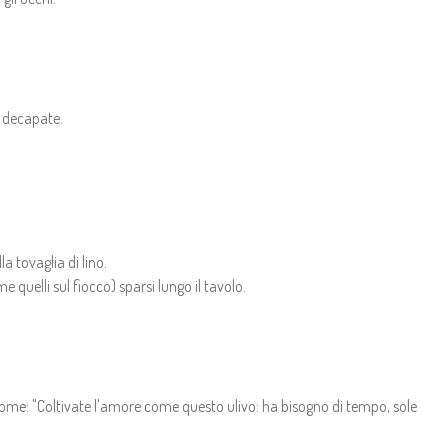
ge decapate.
a tovaglia di lino.
 quelli sul fiocco) sparsi lungo il tavolo.
 come: "Coltivate l'amore come questo ulivo: ha bisogno di tempo, sole