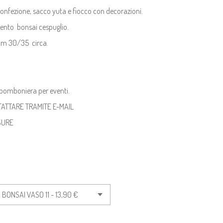
confezione, sacco yuta e fiocco con decorazioni.
ento bonsai cespuglio.
 cm 30/35 circa.
 bomboniera per eventi.
TATTARE TRAMITE E-MAIL
ISURE