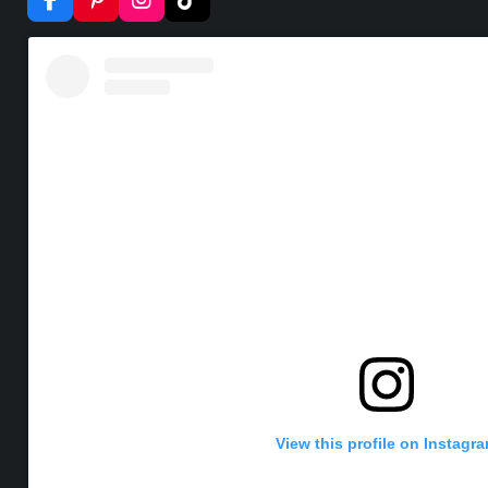
F
P
I
T
A
I
N
I
C
N
S
K
E
T
T
T
B
E
A
O
O
R
G
K
O
E
R
K
S
A
T
M
View this profile on Instagr