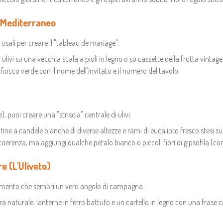
 Mediterraneo
 usali per creare il "tableau de mariage".
i ulivi su una vecchia scala a pioli in legno o su cassette della frutta vinta
 fiocco verde con il nome dell'invitato e il numero del tavolo.
e), puoi creare una "striscia" centrale di ulivi.
tine a candele bianche di diverse altezze e rami di eucalipto fresco stesi sull
coerenza, ma aggiungi qualche petalo bianco o piccoli fiori di gipsofila (come
e (L'Uliveto)
vimento che sembri un vero angolo di campagna.
bra naturale, lanterne in ferro battuto e un cartello in legno con una frase