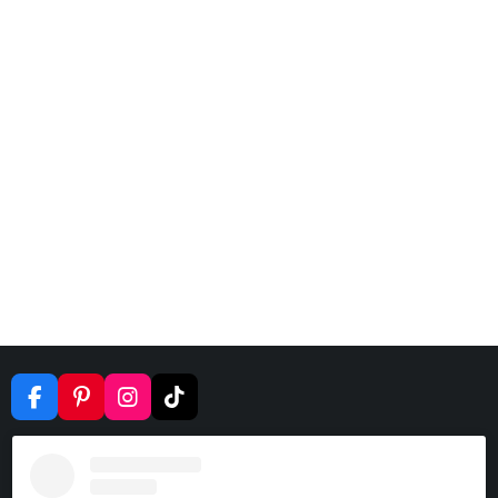
F
P
I
T
A
I
N
I
C
N
S
K
E
T
T
T
B
E
A
O