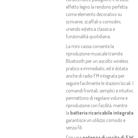
effetto legno la rendono perfetta
come elemento decorativo su
scrivanie, scaffali o comodini,
unendo estetica classica e
funzionalità quotidiana.
La mini cassa consente la
riproduzione musicale tramite
Bluetooth per un ascolto wireless
pratico e immediato, ed è dotata
anche di radio FM integrata per
seguire facilmente le stazioni locali. I
comandi frontali, semplici e intuitivi,
permettono di regolare volume e
riproduzione con facilità, mentre
la
batteria ricaricabile integrata
garantisce un utilizzo comodo e
senza fili.
Con una
potenza di uscita di 5 W