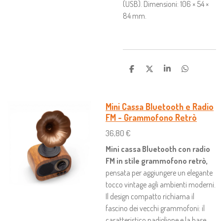
(USB). Dimensioni: 106 × 54 ×
84 mm.
C
C
C
C
O
O
O
O
N
N
N
N
D
D
D
D
I
I
I
I
Mini Cassa Bluetooth e Radio
V
V
V
V
FM - Grammofono Retrò
I
I
I
I
D
D
D
D
36,80 €
I
I
I
I
Mini cassa Bluetooth con radio
FM in stile grammofono retrò,
pensata per aggiungere un elegante
tocco vintage agli ambienti moderni.
Il design compatto richiama il
fascino dei vecchi grammofoni: il
caratteristico padiglione e la base