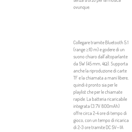
senza sforzo per la musica
ovunque.
Collegare tramite Bluetooth 5.1
(range ≥10 m) e godere di un
suono chiaro dall'altoparlante
da 5W (45 mm, 4Ω). Supporta
anche la riproduzione di carte
TF e la chiamata a mani libere,
quindi è pronto sia per le
playlist che per le chiamate
rapide. La batteria ricaricabile
integrata (3.7V 800mAh)
offre circa 2-4 ore di tempo di
gioco, con un tempo di ricarica
di 2-3 ore tramite DC 5V⎓1A