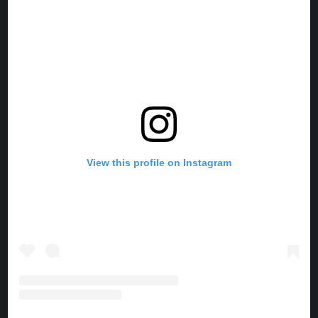
O
R
G
K
O
E
R
K
S
A
T
M
View this profile on Instagram