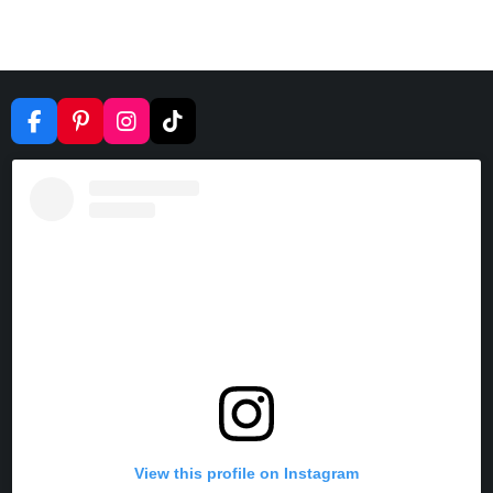
F
P
I
T
A
I
N
I
C
N
S
K
E
T
T
T
B
E
A
O
O
R
G
K
O
E
R
K
S
A
T
M
View this profile on Instagram