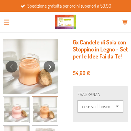
Spedizione gratuita per ordini superiori a 59,90
Vai
al
contenuto
principale
6x Candele di Soia con
Stoppino in Legno - Set
per le Idee Fai da Te!
54,90 €
FRAGRANZA