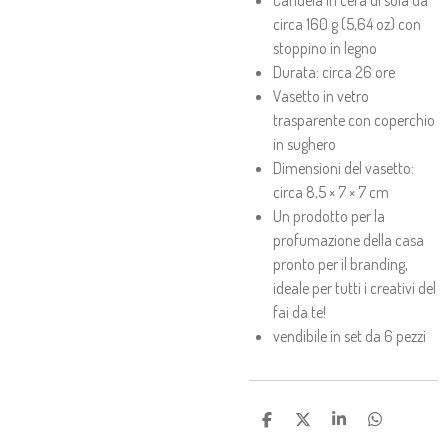
Candela in cera di soia da
circa 160 g (5,64 oz) con
stoppino in legno
Durata: circa 26 ore
Vasetto in vetro
trasparente con coperchio
in sughero
Dimensioni del vasetto:
circa 8,5 × 7 × 7 cm
Un prodotto per la
profumazione della casa
pronto per il branding,
ideale per tutti i creativi del
fai da te!
vendibile in set da 6 pezzi
C
C
C
C
O
O
O
O