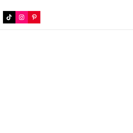
N
N
N
N
D
D
D
D
I
I
I
I
V
V
V
V
T
I
P
I
I
I
I
I
N
I
D
D
D
D
K
S
N
I
I
I
I
T
T
T
O
A
E
K
G
R
R
E
A
S
M
T