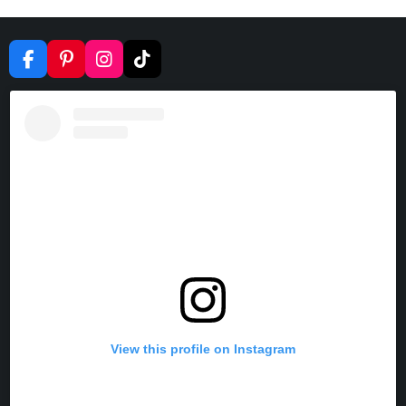
F
P
I
T
A
I
N
I
C
N
S
K
E
T
T
T
B
E
A
O
O
R
G
K
O
E
R
K
S
A
T
M
View this profile on Instagram