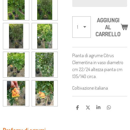
AGGIUNGI
AL
CARRELLO
Pianta di agrume Citrus
Clementina in vaso diametro
cm 22/24 altezza pianta cm
135/140 circa.
Coltivazione italiana
C
C
C
C
O
O
O
O
N
N
N
N
D
D
D
D
I
I
I
I
Profomu di agrumi...