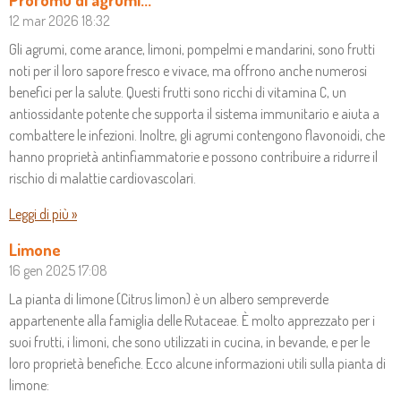
V
V
V
V
12 mar 2026
18:32
I
I
I
I
D
D
D
D
Gli agrumi, come arance, limoni, pompelmi e mandarini, sono frutti
I
I
I
I
noti per il loro sapore fresco e vivace, ma offrono anche numerosi
benefici per la salute. Questi frutti sono ricchi di vitamina C, un
antiossidante potente che supporta il sistema immunitario e aiuta a
combattere le infezioni. Inoltre, gli agrumi contengono flavonoidi, che
hanno proprietà antinfiammatorie e possono contribuire a ridurre il
rischio di malattie cardiovascolari.
Leggi di più »
Limone
16 gen 2025
17:08
La pianta di limone (Citrus limon) è un albero sempreverde
appartenente alla famiglia delle Rutaceae. È molto apprezzato per i
suoi frutti, i limoni, che sono utilizzati in cucina, in bevande, e per le
loro proprietà benefiche. Ecco alcune informazioni utili sulla pianta di
limone: