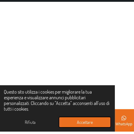
K
Ð REGALO DI BENVENUTO
Approfitta del codice
sconto 10primo
per il tuo primo acquisto su
La Torre
Online
!
Questo sito utilizza i cookies per migliorare la tua
10PRIMO
esperienza e visualizzare annunci pubblicitari
personalizzati. Cliccando su "Accetta" acconsenti all'uso di
tutti i cookies.
ÐÏ¸ INIZIA A RISPARMIARE
Rifiuta
Accettare
Email
Instagram
WhatsApp