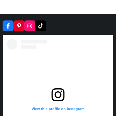
F
P
I
T
A
I
N
I
C
N
S
K
E
T
T
T
B
E
A
O
O
R
G
K
O
E
R
K
S
A
T
M
View this profile on Instagram