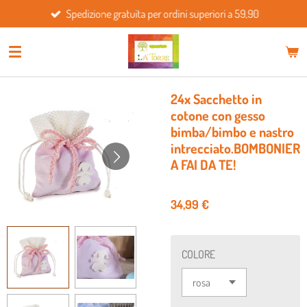
Spedizione gratuita per ordini superiori a 59,90
Vai
al
contenuto
principale
24x Sacchetto in
cotone con gesso
bimba/bimbo e nastro
intrecciato.BOMBONIER
A FAI DA TE!
34,99 €
COLORE