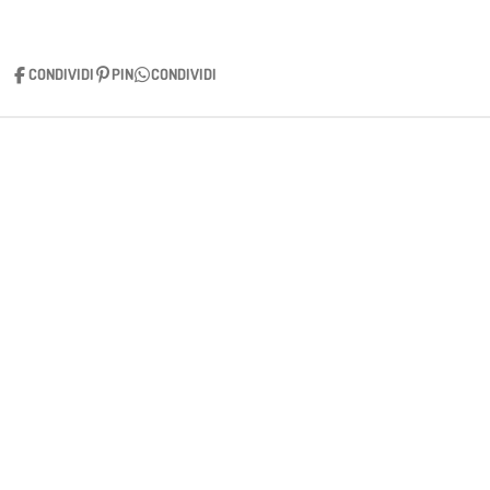
O
O
O
O
N
N
N
N
D
D
D
D
I
I
I
I
CONDIVIDI
PIN
CONDIVIDI
V
V
V
V
I
I
I
I
D
D
D
D
I
I
I
I