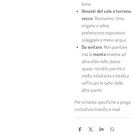
bene.
Amanti del sole e terreno
secco
: Rosmarino, timo,
origano e salvia
preferiscono esposizioni
soleggiate e meno acqua.
Da evitare
: Non piantare
mai la
menta
insieme ad
altre erbe nello stesso
spazio ristretto perché è
molto infestante e tende a
soffocare le radici delle
altre piante
Per richieste specifiche si prega
contattare tramite e-mail.
C
C
C
C