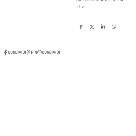
attivi.
C
C
C
C
O
O
O
O
N
N
N
N
D
D
D
D
I
I
I
I
CONDIVIDI
PIN
CONDIVIDI
V
V
V
V
I
I
I
I
D
D
D
D
I
I
I
I