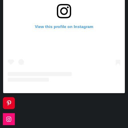
View this profile on Instagram
P
I
N
I
T
N
E