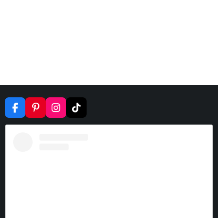
F
P
I
T
A
I
N
I
C
N
S
K
E
T
T
T
B
E
A
O
O
R
G
K
O
E
R
K
S
A
T
M