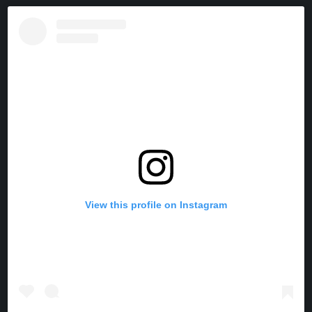
A
I
N
I
C
N
S
K
E
T
T
T
B
E
A
O
O
R
G
K
O
E
R
K
S
A
T
M
View this profile on Instagram