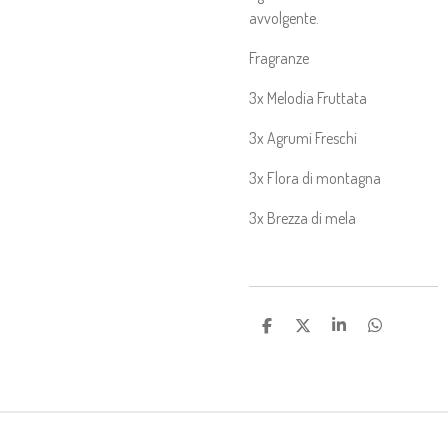
avvolgente.
Fragranze
3x Melodia Fruttata
3x Agrumi Freschi
3x Flora di montagna
3x Brezza di mela
C
C
C
C
O
O
O
O
N
N
N
N
D
D
D
D
I
I
I
I
V
V
V
V
I
I
I
I
D
D
D
D