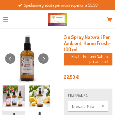
Spedizione gratuita per ordini superiori a 59,90
Vai
al
contenuto
principale
3 x Spray Naturali Per
Ambienti Home Fresh-
100 ml
Novita! Profumi Naturali
per ambienti
22,50 €
FRAGRANZA