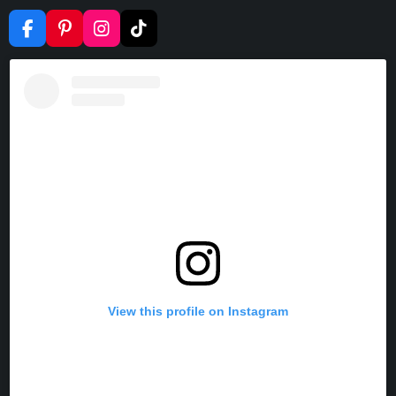
F
P
I
T
A
I
N
I
C
N
S
K
E
T
T
T
B
E
A
O
O
R
G
K
O
E
R
K
S
A
T
M
View this profile on Instagram