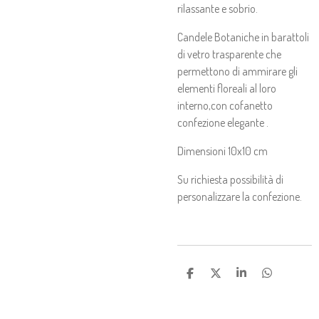
rilassante e sobrio.
Candele Botaniche in barattoli
di vetro trasparente che
permettono di ammirare gli
elementi floreali al loro
interno,con cofanetto
confezione elegante .
Dimensioni 10x10 cm
Su richiesta possibilità di
personalizzare la confezione.
C
C
C
C
O
O
O
O
N
N
N
N
D
D
D
D