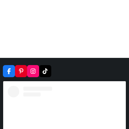
F
P
I
T
A
I
N
I
C
N
S
K
E
T
T
T
B
E
A
O
O
R
G
K
O
E
R
K
S
A
T
M