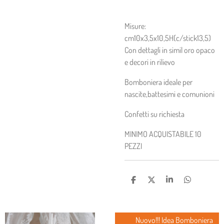
Misure:
cm10x3,5x10,5H(c/stick13,5)
Con dettagli in simil oro opaco
e decori in rilievo
Bomboniera ideale per
nascite,battesimi e comunioni
Confetti su richiesta
MINIMO ACQUISTABILE 10
PEZZI
C
C
C
C
O
O
O
O
N
N
N
N
D
D
D
D
I
I
I
I
Nuovo!!! Idea Bomboniera
V
V
V
V