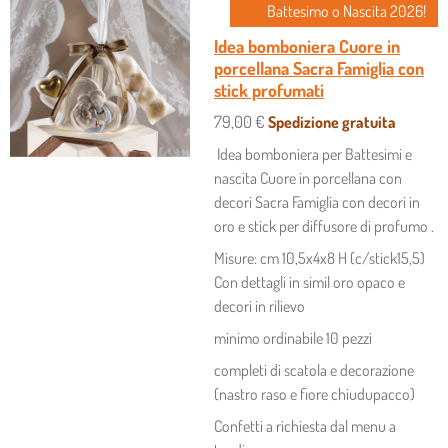
Battesimo o Nascita 2026!
I
I
I
I
D
D
D
D
Idea bomboniera Cuore in
I
I
I
I
porcellana Sacra Famiglia con
stick profumati
79,00 €
Spedizione gratuita
Idea bomboniera per Battesimi e
nascita Cuore in porcellana con
decori Sacra Famiglia con decori in
oro e stick per diffusore di profumo .
Misure: cm 10,5x4x8 H (c/stick15,5)
Con dettagli in simil oro opaco e
decori in rilievo
minimo ordinabile 10 pezzi
completi di scatola e decorazione
(nastro raso e fiore chiudupacco)
Confetti a richiesta dal menu a