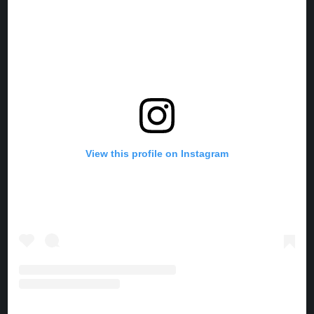
O
R
G
K
O
E
R
K
S
A
T
M
View this profile on Instagram