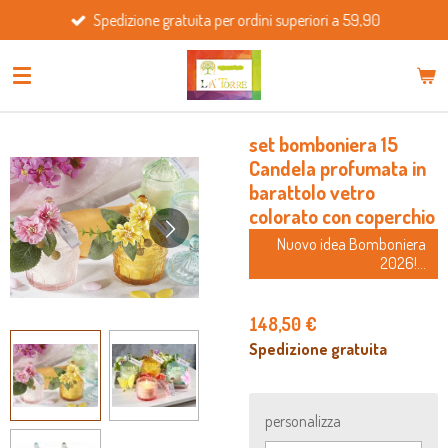
Spedizione gratuita per ordini superiori a 59,90
Vai
al
contenuto
principale
set bomboniera 15
Candela profumata in
barattolo vetro
colorato con coperchio
Nuovo idea Bomboniera
2026!...
148,50 €
Spedizione gratuita
personalizza