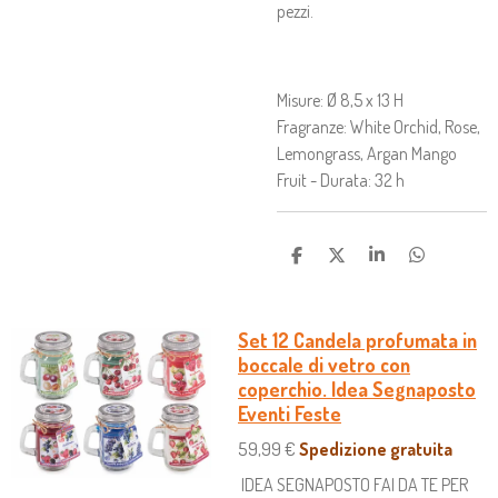
pezzi.
Misure: Ø 8,5 x 13 H
Fragranze: White Orchid, Rose,
Lemongrass, Argan Mango
Fruit - Durata: 32 h
C
C
C
C
O
O
O
O
N
N
N
N
D
D
D
D
I
I
I
I
Set 12 Candela profumata in
V
V
V
V
boccale di vetro con
I
I
I
I
D
D
D
D
coperchio. Idea Segnaposto
I
I
I
I
Eventi Feste
59,99 €
Spedizione gratuita
IDEA SEGNAPOSTO FAI DA TE PER