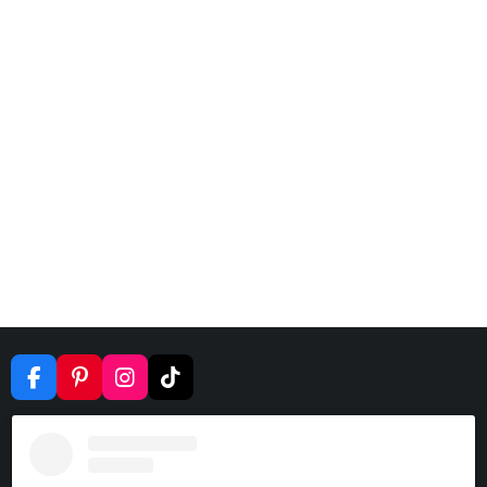
F
P
I
T
A
I
N
I
C
N
S
K
E
T
T
T
B
E
A
O