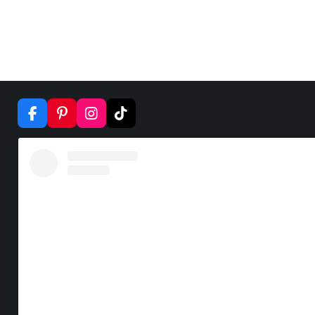
F
P
I
T
A
I
N
I
C
N
S
K
E
T
T
T
B
E
A
O
O
R
G
K
O
E
R
K
S
A
T
M