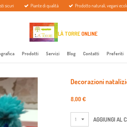
ti sicuri
Piante di qualità
Prodotto naturali, vegani ecolo
LÀ TORRE
ONLINE
ografica
Prodotti
Servizi
Blog
Contatti
Preferiti
Decorazioni natali
8,00 €
AGGIUNGI AL 