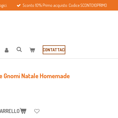
gici.
Sconto 10% Primo acquisto: Codice SCONTO10PRIMO
CONTATTACI
zie Gnomi Natale Homemade
CARRELLO