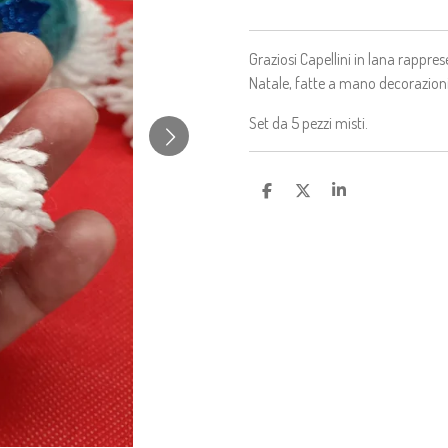
Graziosi Capellini in lana rappres
Natale, fatte a mano decorazioni
Set da 5 pezzi misti.
C
C
C
O
O
O
N
N
N
D
D
D
I
I
I
V
V
V
I
I
I
D
D
D
I
I
I