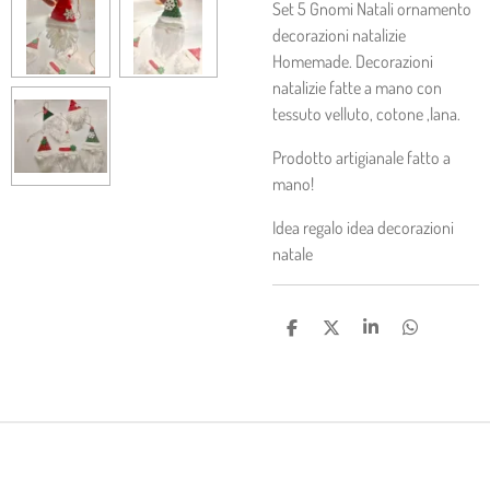
Set 5 Gnomi Natali ornamento
decorazioni natalizie
Homemade. Decorazioni
natalizie fatte a mano con
tessuto velluto, cotone ,lana.
Prodotto artigianale fatto a
mano!
Idea regalo idea decorazioni
natale
C
C
C
C
O
O
O
O
N
N
N
N
D
D
D
D
I
I
I
I
V
V
V
V
I
I
I
I
D
D
D
D
I
I
I
I