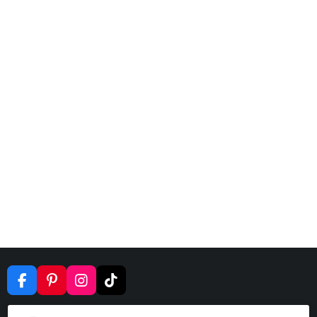
F
P
I
T
A
I
N
I
C
N
S
K