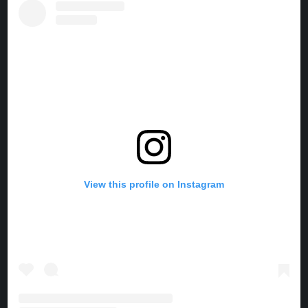
E
T
T
T
B
E
A
O
O
R
G
K
O
E
R
K
S
A
T
M
View this profile on Instagram