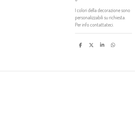
I colori della decorazione sono
personalizzabili su richiesta.
Per info contattateci.
C
C
C
C
O
O
O
O
N
N
N
N
D
D
D
D
I
I
I
I
V
V
V
V
I
I
I
I
D
D
D
D
I
I
I
I