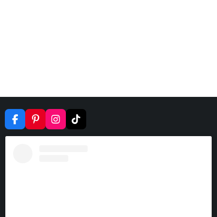
F
P
I
T
A
I
N
I
C
N
S
K
E
T
T
T
B
E
A
O
O
R
G
K
O
E
R
K
S
A
T
M