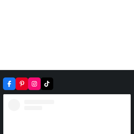
F
P
I
T
A
I
N
I
C
N
S
K
E
T
T
T
B
E
A
O
O
R
G
K
O
E
R
K
S
A
T
M