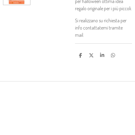
per halloween ottima idea
regalo originale per i più piccoli.
Si realizzano su richiesta per
info contattatemi tramite
mail.
C
C
C
C
O
O
O
O
N
N
N
N
D
D
D
D
I
I
I
I
V
V
V
V
I
I
I
I
D
D
D
D
I
I
I
I