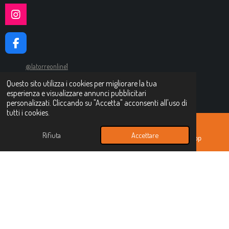
N
I
T
N
E
S
R
F
T
E
A
A
S
C
G
@latorreonline1
T
E
R
Questo sito utilizza i cookies per migliorare la tua
© 2024 - 2026 Là Torre online
B
A
esperienza e visualizzare annunci pubblicitari
O
M
Fornito da
Webador
personalizzati. Cliccando su "Accetta" acconsenti all'uso di
O
tutti i cookies.
K
Rifiuta
Accettare
Email
Instagram
WhatsApp
Ð REGALO DI BENVENUTO
Approfitta del codice
sconto 10primo
per il tuo primo acquisto su
La Torre