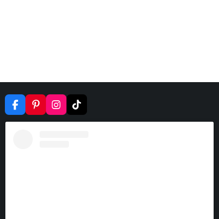
F
P
I
T
A
I
N
I
C
N
S
K
E
T
T
T
B
E
A
O
O
R
G
K
O
E
R
K
S
A
T
M