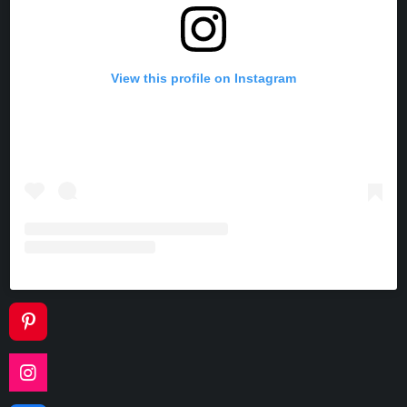
View this profile on Instagram
P
I
N
I
T
N
E