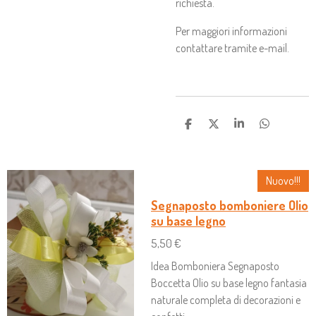
richiesta.
Per maggiori informazioni
contattare tramite e-mail.
C
C
C
C
O
O
O
O
N
N
N
N
D
D
D
D
I
I
I
I
Nuovo!!!
V
V
V
V
I
I
I
I
Segnaposto bomboniere Olio
D
D
D
D
I
I
I
I
su base legno
5,50 €
Idea Bomboniera Segnaposto
Boccetta Olio su base legno fantasia
naturale completa di decorazioni e