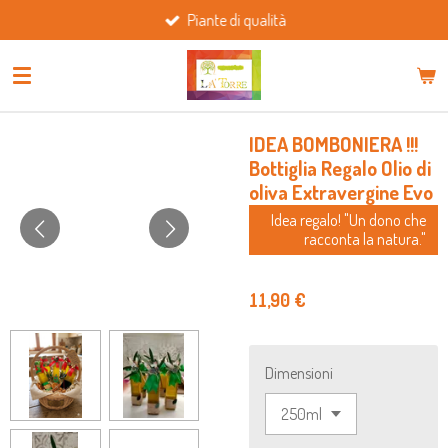
Piante di qualità
Vai
al
contenuto
principale
IDEA BOMBONIERA !!!
Bottiglia Regalo Olio di
oliva Extravergine Evo
Idea regalo! "Un dono che
racconta la natura."
11,90 €
Dimensioni