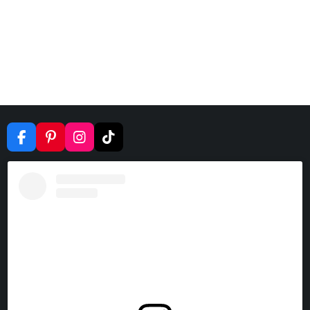
F
P
I
T
A
I
N
I
C
N
S
K
E
T
T
T
B
E
A
O
O
R
G
K
O
E
R
K
S
A
T
M