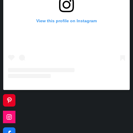
View this profile on Instagram
P
I
N
I
T
N
E
S
R