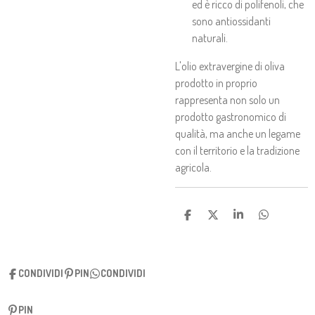
ed è ricco di polifenoli, che
sono antiossidanti
naturali.
L'olio extravergine di oliva
prodotto in proprio
rappresenta non solo un
prodotto gastronomico di
qualità, ma anche un legame
con il territorio e la tradizione
agricola.
C
C
C
C
O
O
O
O
N
N
N
N
D
D
D
D
I
I
I
I
CONDIVIDI
PIN
CONDIVIDI
V
V
V
V
I
I
I
I
D
D
D
D
I
I
I
I
PIN