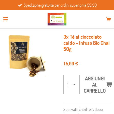
Spedizione gratuita per ordini superiori a 59,90
Vai
al
contenuto
principale
3x Tè al cioccolato
caldo - Infuso Bio Chai
50g
15,00 €
AGGIUNGI
AL
CARRELLO
Sapevate che il tè è, dopo