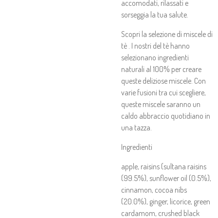
accomodati, rilassati e
sorseggia la tua salute.
Scopri la selezione di miscele di
tè . I nostri del tè hanno
selezionano ingredienti
naturali al 100% per creare
queste deliziose miscele. Con
varie fusioni tra cui scegliere,
queste miscele saranno un
caldo abbraccio quotidiano in
una tazza.
Ingredienti
apple
,
raisins (sultana raisins
(99.5%)
,
sunflower oil
(0.5%),
cinnamon
,
cocoa nibs
(20.0%),
ginger
,
licorice
,
green
cardamom
,
crushed black