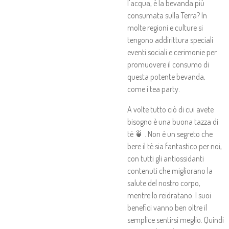
l'acqua, è la bevanda più
consumata sulla Terra? In
molte regioni e culture si
tengono addirittura speciali
eventi sociali e cerimonie per
promuovere il consumo di
questa potente bevanda,
come i tea party.
A volte tutto ciò di cui avete
bisogno è una buona tazza di
tè 🍵 . Non è un segreto che
bere il tè sia fantastico per noi,
con tutti gli antiossidanti
contenuti che migliorano la
salute del nostro corpo,
mentre lo reidratano. I suoi
benefici vanno ben oltre il
semplice sentirsi meglio. Quindi