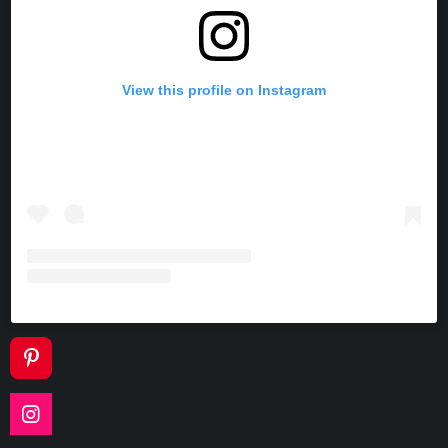
View this profile on Instagram
P
I
N
I
T
N
E