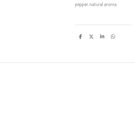
pepper
,
natural aroma
C
C
C
C
O
O
O
O
N
N
N
N
D
D
D
D
I
I
I
I
V
V
V
V
I
I
I
I
D
D
D
D
I
I
I
I