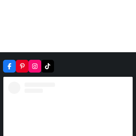
F
P
I
T
A
I
N
I
C
N
S
K
E
T
T
T
B
E
A
O
O
R
G
K
O
E
R
K
S
A
T
M