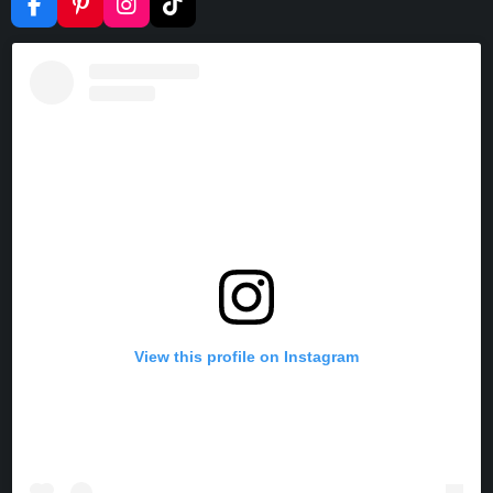
F
P
I
T
A
I
N
I
C
N
S
K
E
T
T
T
B
E
A
O
O
R
G
K
O
E
R
K
S
A
T
M
View this profile on Instagram