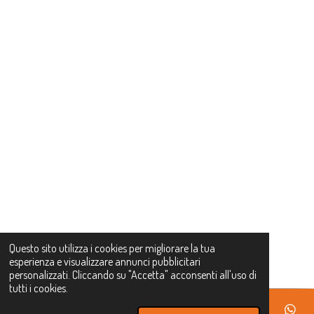
Ð REGALO DI BENVENUTO
Approfitta del codice
sconto 10primo
per il tuo primo acquisto su
La Torre
Online
!
10PRIMO
ÐÏ¸ INIZIA A RISPARMIARE
Questo sito utilizza i cookies per migliorare la tua
esperienza e visualizzare annunci pubblicitari
personalizzati. Cliccando su "Accetta" acconsenti all'uso di
tutti i cookies.