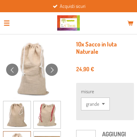
Acquisti sicuri
Vai
al
contenuto
principale
10x Sacco in Iuta
Naturale
24,90 €
misure
AGGIUNGI