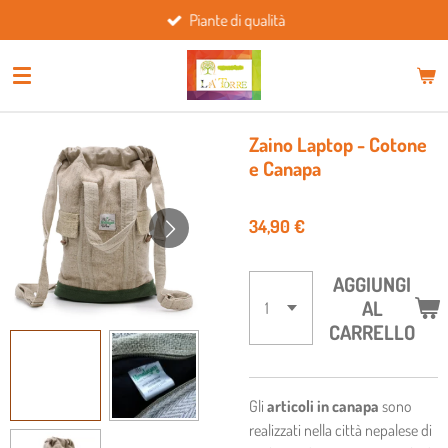
Piante di qualità
Vai
al
contenuto
principale
Zaino Laptop - Cotone
e Canapa
34,90 €
AGGIUNGI
AL
CARRELLO
Gli
articoli in canapa
sono
realizzati nella città nepalese di