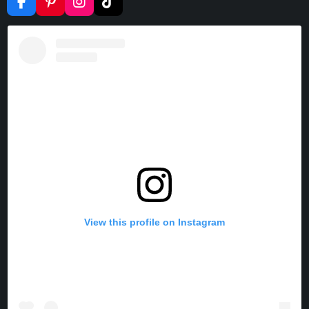
F
P
I
T
A
I
N
I
C
N
S
K
E
T
T
T
B
E
A
O
O
R
G
K
O
E
R
K
S
A
T
M
View this profile on Instagram