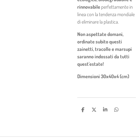
rinnovabile
perfettamente in
linea con la tendenza mondiale
di eliminare la plastica.
Non aspettate domani,
ordinate subito questi
zainetti, tracolle e marsupi
saranno indossati da tutti
quest'estate!
Dimensioni 30x40x4 (cm)
C
C
C
C
O
O
O
O
N
N
N
N
D
D
D
D
I
I
I
I
V
V
V
V