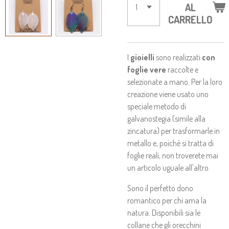
AL
CARRELLO
I
gioielli
sono realizzati
con
foglie vere
raccolte e
selezionate a mano. Per la loro
creazione viene usato uno
speciale metodo di
galvanostegia (simile alla
zincatura) per trasformarle in
metallo e, poiché si tratta di
foglie reali, non troverete mai
un articolo uguale all'altro.
Sono il perfetto dono
romantico per chi ama la
natura. Disponibili sia le
collane che gli orecchini