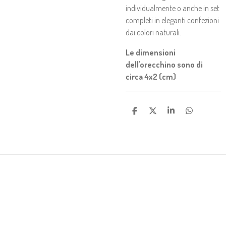
individualmente o anche in set
completi in eleganti confezioni
dai colori naturali.
Le dimensioni
dell'orecchino sono di
circa 4x2 (cm)
C
C
C
C
O
O
O
O
N
N
N
N
D
D
D
D
I
I
I
I
V
V
V
V
I
I
I
I
D
D
D
D
I
I
I
I