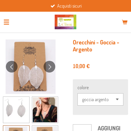
Acquisti sicuri
Vai
al
contenuto
principale
Orecchini - Goccia -
Argento
10,00 €
colore
AGGIUNGI