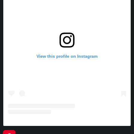
K
S
A
T
M
View this profile on Instagram