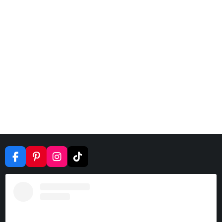
F
P
I
T
A
I
N
I
C
N
S
K
E
T
T
T
B
E
A
O
O
R
G
K
O
E
R