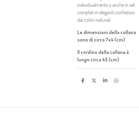
individualmente o anche in set
completi in eleganti confezioni
dai colori naturali.
Le dimensioni della collana
sono di circa 7x4 (cm)
Il cordino della collana è
lungo circa 45 (cm)
C
C
C
C
O
O
O
O
N
N
N
N
D
D
D
D
I
I
I
I
V
V
V
V
I
I
I
I
D
D
D
D
I
I
I
I