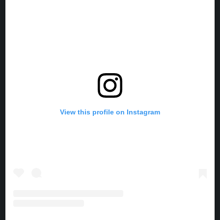
O
R
G
K
O
E
R
K
S
A
T
M
View this profile on Instagram