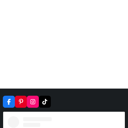
F
P
I
T
A
I
N
I
C
N
S
K
E
T
T
T
B
E
A
O