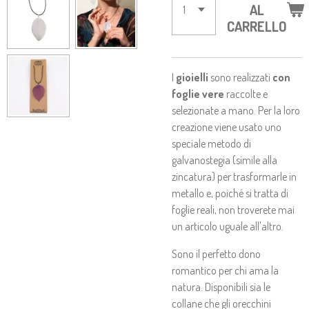
AL
CARRELLO
I
gioielli
sono realizzati
con
foglie vere
raccolte e
selezionate a mano. Per la loro
creazione viene usato uno
speciale metodo di
galvanostegia (simile alla
zincatura) per trasformarle in
metallo e, poiché si tratta di
foglie reali, non troverete mai
un articolo uguale all'altro.
Sono il perfetto dono
romantico per chi ama la
natura. Disponibili sia le
collane che gli orecchini