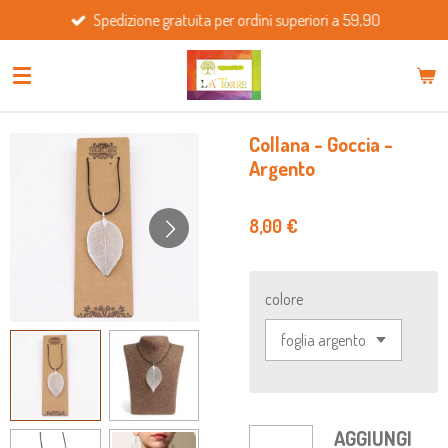
Spedizione gratuita per ordini superiori a 59,90
Vai
al
contenuto
principale
Collana - Goccia -
Argento
8,00 €
colore
AGGIUNGI