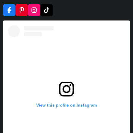
F
P
I
T
A
I
N
I
C
N
S
K
E
T
T
T
B
E
A
O
O
R
G
K
O
E
R
K
S
A
T
M
View this profile on Instagram