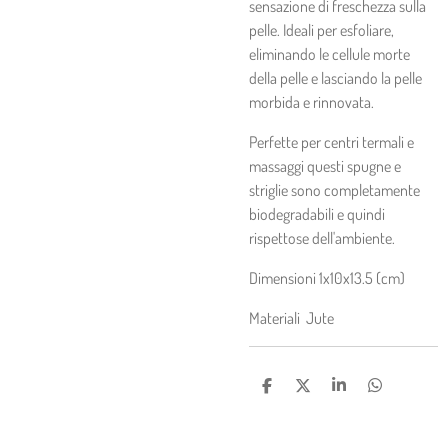
sensazione di freschezza sulla
pelle. Ideali per esfoliare,
eliminando le cellule morte
della pelle e lasciando la pelle
morbida e rinnovata.
Perfette per centri termali e
massaggi questi spugne e
striglie sono completamente
biodegradabili e quindi
rispettose dell'ambiente.
Dimensioni 1x10x13.5 (cm)
Materiali
Jute
C
C
C
C
O
O
O
O
N
N
N
N
D
D
D
D