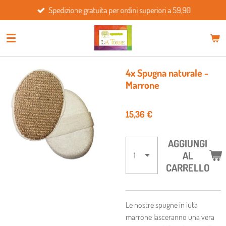
Spedizione gratuita per ordini superiori a 59,90
Vai
al
contenuto
principale
4x Spugna naturale -
Marrone
15,36 €
AGGIUNGI
AL
CARRELLO
Le nostre spugne in iuta
marrone lasceranno una vera