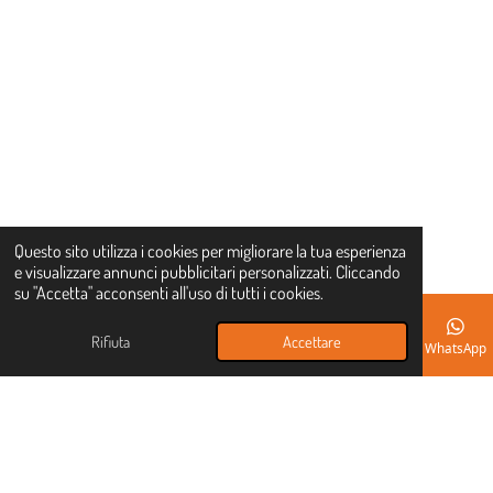
Ð REGALO DI BENVENUTO
Approfitta del codice
sconto 10primo
per il tuo primo acquisto su
La Torre
Online
!
Questo sito utilizza i cookies per migliorare la tua esperienza
e visualizzare annunci pubblicitari personalizzati. Cliccando
su "Accetta" acconsenti all'uso di tutti i cookies.
10PRIMO
Rifiuta
Accettare
Email
Instagram
WhatsApp
ÐÏ¸ INIZIA A RISPARMIARE