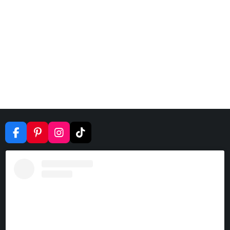
F
P
I
T
A
I
N
I
C
N
S
K
E
T
T
T
B
E
A
O
O
R
G
K
O
E
R
K
S
A
T
M