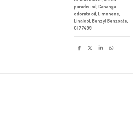
paradisi oil
,
Cananga
odorata oil
,
Limonene
,
Linalool
,
Benzyl Benzoate
,
CI 77499
C
C
C
C
O
O
O
O
N
N
N
N
D
D
D
D
I
I
I
I
V
V
V
V
I
I
I
I
D
D
D
D
I
I
I
I