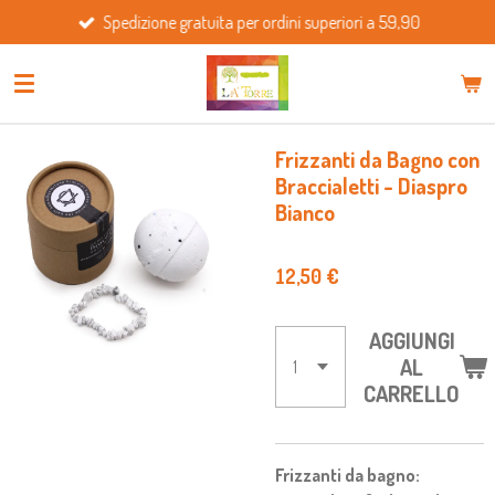
Spedizione gratuita per ordini superiori a 59,90
Vai
al
contenuto
principale
Frizzanti da Bagno con
Braccialetti - Diaspro
Bianco
12,50 €
AGGIUNGI
AL
CARRELLO
Frizzanti da bagno: