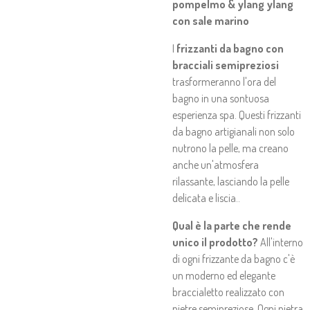
pompelmo & ylang ylang
con sale marino
I
frizzanti da bagno con
bracciali semipreziosi
trasformeranno l'ora del
bagno in una sontuosa
esperienza spa. Questi frizzanti
da bagno artigianali non solo
nutrono la pelle, ma creano
anche un'atmosfera
rilassante, lasciando la pelle
delicata e liscia..
Qual è
la parte che rende
unico il prodotto?
All'interno
di ogni frizzante da bagno c'è
un moderno ed elegante
braccialetto realizzato con
pietre semipreziose. Ogni pietra