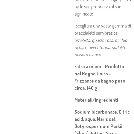
ha le sue proprietà e il suo
significato.
Scegli tra una vasta gamma di
braccialetti semipreziosi:
ametista, quarzo rosa, occhio
di tigre, avventurina, sodalite,
diaspro bianco.
Fatto a mano - Prodotto
nel Regno Unito -
Frizzante da bagno peso
circa: 140 g
Materiali/Ingredienti
Sodium bicarbonate
,
Citric
acid
,
aqua
,
Maris sal
,
Butyrospermum Parkii
(Shea) Butter
,
Citrus