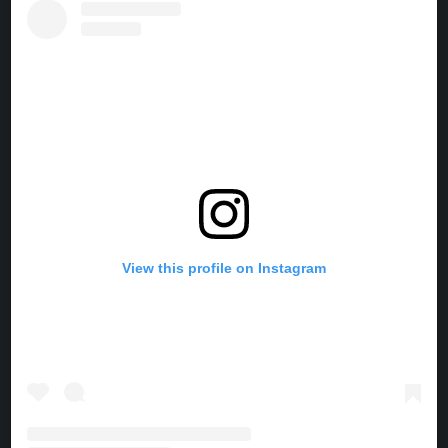
E
T
T
T
B
E
A
O
O
R
G
K
O
E
R
K
S
A
T
M
View this profile on Instagram