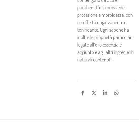
contengono da SLS e
parabeni. L’olio provvede
protezione e morbidezza, con
un effetto ringiovanente e
tonificante. Ogni sapone ha
inoltre le proprietà particolari
legate all’olio essenziale
aggiunto e agli altri ingredienti
naturali contenuti.
C
C
C
C
O
O
O
O
N
N
N
N
D
D
D
D
I
I
I
I
V
V
V
V
I
I
I
I
D
D
D
D
I
I
I
I