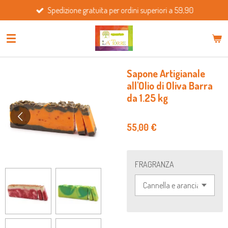
Spedizione gratuita per ordini superiori a 59,90
Vai
al
contenuto
principale
Sapone Artigianale
all'Olio di Oliva Barra
da 1.25 kg
55,00 €
FRAGRANZA