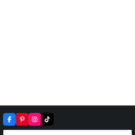
F
P
I
T
A
I
N
I
C
N
S
K