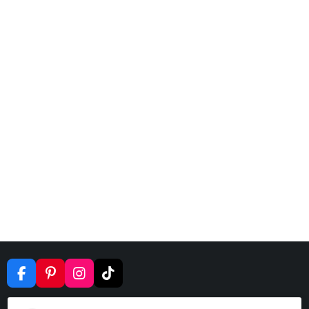
F
P
I
T
A
I
N
I
C
N
S
K