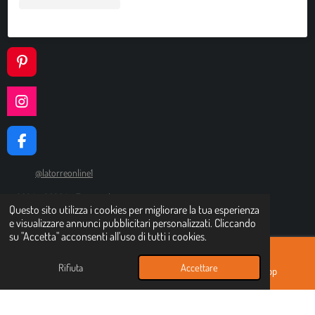
P
I
N
I
T
N
E
S
R
F
T
E
A
A
S
C
G
@latorreonline1
T
E
R
© 2024 - 2026 Là Torre online
B
A
Questo sito utilizza i cookies per migliorare la tua esperienza
O
M
Fornito da
Webador
e visualizzare annunci pubblicitari personalizzati. Cliccando
O
su "Accetta" acconsenti all'uso di tutti i cookies.
K
Rifiuta
Accettare
Email
Instagram
WhatsApp