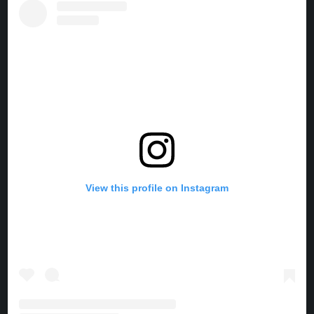
E
T
T
T
B
E
A
O
O
R
G
K
O
E
R
K
S
A
T
M
View this profile on Instagram